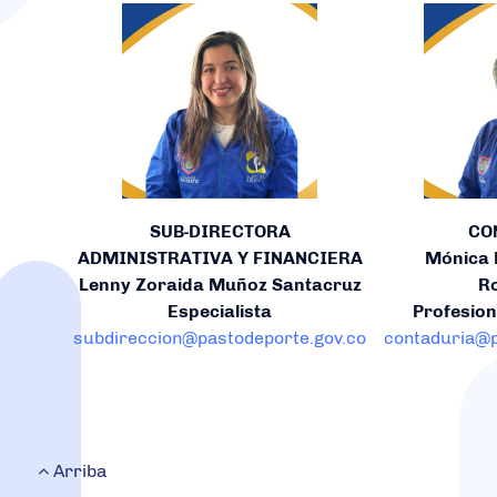
SUB-DIRECTORA
CO
ADMINISTRATIVA Y FINANCIERA
Mónica 
Lenny Zoraida Muñoz Santacruz
R
Especialista
Profesion
subdireccion@pastodeporte.gov.co
contaduria@p
Arriba