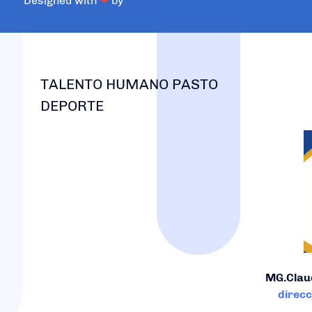
Designed with
❤
by
jsns.eu
TALENTO HUMANO PASTO
DEPORTE
MG.Clau
direc